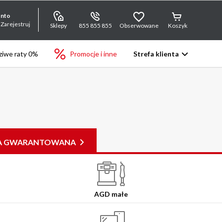
onto
 Zarejestruj
Sklepy
855 855 855
Obserwowane
Koszyk
iwe raty 0%
Promocje i inne
Strefa klienta
JA GWARANTOWANA
AGD małe