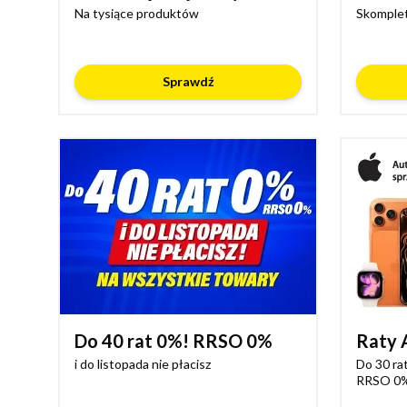
Na tysiące produktów
Skomplet
Sprawdź
Do 40 rat 0%! RRSO 0%
Raty 
i do listopada nie płacisz
Do 30 rat
RRSO 0