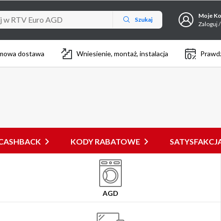
Moje K
Szukaj
Zaloguj /
mowa dostawa
Wniesienie, montaż, instalacja
Prawdz
CASHBACK
KODY RABATOWE
SATYSFAKC
AGD