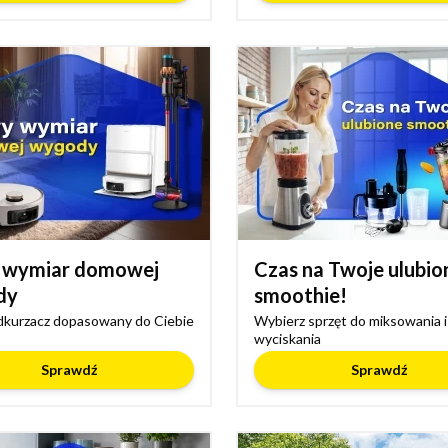
 wymiar domowej
Czas na Twoje ulubio
dy
smoothie!
dkurzacz dopasowany do Ciebie
Wybierz sprzęt do miksowania i
wyciskania
Sprawdź
Sprawdź