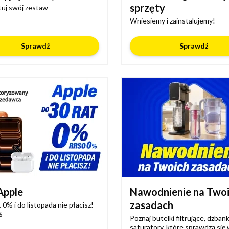
sprzęty
uj swój zestaw
Wniesiemy i zainstalujemy!
Sprawdź
Sprawdź
Apple
Nawodnienie na Two
zasadach
 0% i do listopada nie płacisz!
%
Poznaj butelki filtrujące, dzbanki
saturatory, które sprawdzą się