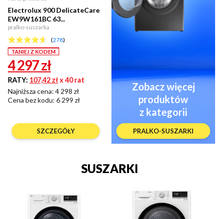
Electrolux 900 DelicateCare
EW9W161BC 63...
pralko-suszarka
(
278
)
TANIEJ Z KODEM
4 297
zł
RATY:
107,42 zł
x 40 rat
Zobacz więcej
Najniższa cena: 4 298 zł
produktów
Cena bez kodu:
6 299 zł
z kategorii
SZCZEGÓŁY
PRALKO-SUSZARKI
SUSZARKI