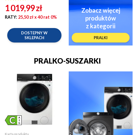
1 019,99
zł
Zobacz więcej
RATY:
25,50 zł
x 40 rat 0%
produktów
z kategorii
DOSTEPNY W
SKLEPACH
PRALKI
PRALKO-SUSZARKI
Karta produktu