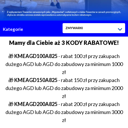
Mamy
ZMYWARKI
Kategorie
dla
Ciebie
Mamy dla Ciebie aż 3️ KODY RABATOWE!
aż
🎁
KMEAGD100A825
- rabat 100 zł przy zakupach
3️
dużego AGD lub AGD do zabudowy za minimum 1000
KODY
zł
RABATOWE!
🎁
KMEAGD150A825
- rabat 150 zł przy zakupach
dużego AGD lub AGD do zabudowy za minimum 2000
zł
🎁
KMEAGD200A825
- rabat 200 zł przy zakupach
dużego AGD lub AGD do zabudowy za minimum 3000
zł