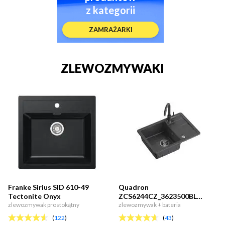
z kategorii
ZAMRAŻARKI
ZLEWOZMYWAKI
Franke Sirius SID 610-49
Quadron
Tectonite Onyx
ZCS6244CZ_3623500BL
zlewozmywak prostokątny
CLEAR SMART ...
zlewozmywak + bateria
(
122
)
(
43
)