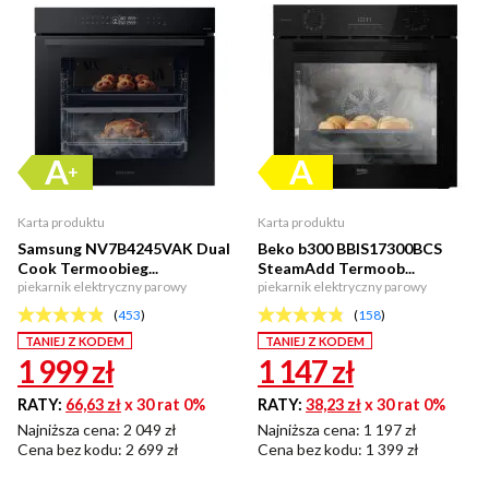
Karta produktu
Karta produktu
Samsung NV7B4245VAK Dual
Beko b300 BBIS17300BCS
Cook Termoobieg...
SteamAdd Termoob...
piekarnik elektryczny parowy
piekarnik elektryczny parowy
(
453
)
(
158
)
TANIEJ Z KODEM
TANIEJ Z KODEM
1 999
zł
1 147
zł
RATY:
66,63 zł
x 30 rat 0%
RATY:
38,23 zł
x 30 rat 0%
Najniższa cena: 2 049 zł
Najniższa cena: 1 197 zł
Cena bez kodu:
2 699 zł
Cena bez kodu:
1 399 zł