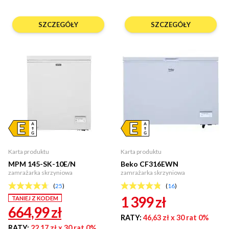
SZCZEGÓŁY
SZCZEGÓŁY
Karta produktu
Karta produktu
MPM 145-SK-10E/N
Beko CF316EWN
zamrażarka skrzyniowa
zamrażarka skrzyniowa
(
25
)
(
16
)
1 399
zł
TANIEJ Z KODEM
664,99
zł
RATY:
46,63 zł
x 30 rat 0%
RATY:
22,17 zł
x 30 rat 0%