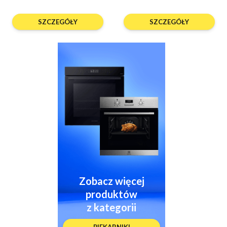
SZCZEGÓŁY
SZCZEGÓŁY
Zobacz więcej
produktów
z kategorii
PIEKARNIKI