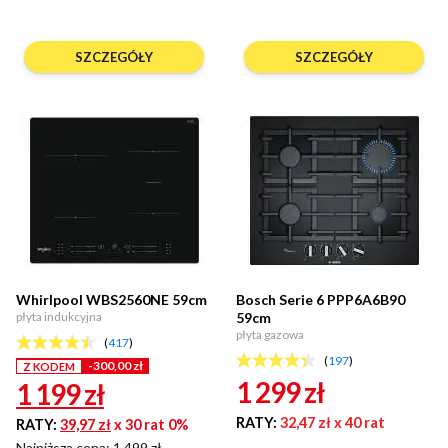
SZCZEGÓŁY
SZCZEGÓŁY
Whirlpool WBS2560NE 59cm
Bosch Serie 6 PPP6A6B90
płyta indukcyjna
59cm
płyta gazowa
(
417
)
(
197
)
-300,00 zł
Z KODEM
1 299
zł
1 199
zł
RATY:
32,47 zł
x 40 rat
RATY:
39,97 zł
x 30 rat 0%
Najniższa cena: 1 499 zł