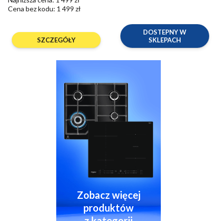
Cena bez kodu:
1 499 zł
DOSTEPNY W
SZCZEGÓŁY
SKLEPACH
Zobacz więcej
produktów
z kategorii