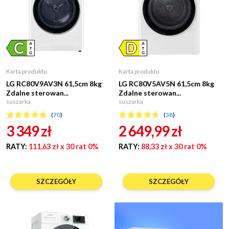
Karta produktu
Karta produktu
LG RC80V9AV3N 61,5cm 8kg
LG RC80V5AV5N 61,5cm 8kg
Zdalne sterowan...
Zdalne sterowan...
suszarka
suszarka
(
70
)
(
38
)
3 349
zł
2 649,99
zł
RATY:
111,63 zł
x 30 rat 0%
RATY:
88,33 zł
x 30 rat 0%
SZCZEGÓŁY
SZCZEGÓŁY