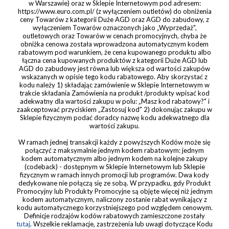
w Warszawie) oraz w Sklepie Internetowym pod adresem:
https://www.euro.com.pl/ (z wyłączeniem outletów) do obniżenia
ceny Towarów z kategorii Duże AGD oraz AGD do zabudowy, z
wyłączeniem Towarów oznaczonych jako „Wyprzedaż",
outletowych oraz Towarów w cenach promocyjnych, chyba że
obniżka cenowa została wprowadzona automatycznym kodem
rabatowym pod warunkiem, że cena kupowanego produktu albo
łączna cena kupowanych produktów z kategorii Duże AGD lub
AGD do zabudowy jest równa lub większa od wartości zakupów
wskazanych w opisie tego kodu rabatowego. Aby skorzystać z
kodu należy 1) składając zamówienie w Sklepie Internetowym w
trakcie składania Zamówienia na produkt /produkty wpisać kod
adekwatny dla wartości zakupu w polu: „Masz kod rabatowy?" i
zaakceptować przyciskiem „Zastosuj kod" 2) dokonując zakupu w
Sklepie fizycznym podać doradcy nazwę kodu adekwatnego dla
wartości zakupu.
W ramach jednej transakcji każdy z powyższych Kodów może się
połączyć z maksymalnie jednym kodem rabatowym: jednym
kodem automatycznym albo jednym kodem na kolejne zakupy
(codeback) - dostępnym w Sklepie Internetowym lub Sklepie
fizycznym w ramach innych promocji lub programów. Dwa kody
dedykowane nie połączą się ze sobą. W przypadku, gdy Produkt
Promocyjny lub Produkty Promocyjne są objęte więcej niż jednym
kodem automatycznym, naliczony zostanie rabat wynikający z
kodu automatycznego korzystniejszego pod względem cenowym.
Definicje rodzajów kodów rabatowych zamieszczone zostały
tutaj
. Wszelkie reklamacje, zastrzeżenia lub uwagi dotyczące Kodu