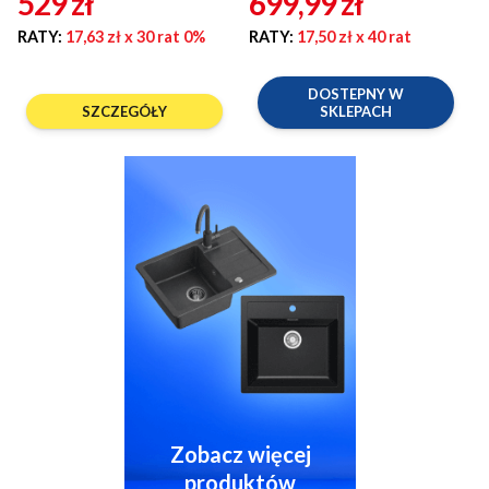
529
zł
699,99
zł
RATY:
17,63 zł
x 30 rat 0%
RATY:
17,50 zł
x 40 rat
DOSTEPNY W
SZCZEGÓŁY
SKLEPACH
Zobacz więcej
produktów