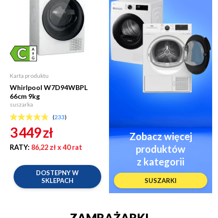
Karta produktu
Whirlpool W7D94WBPL
66cm 9kg
suszarka
(
233
)
3 449
zł
Zobacz więcej
RATY:
86,22 zł
x 40 rat
produktów
z kategorii
DOSTEPNY W
SKLEPACH
SUSZARKI
ZAMRAŻARKI