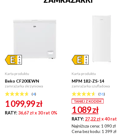
Karta produktu
Karta produktu
Beko CF200EWN
MPM 182-ZS-14
zamrażarka skrzyniowa
zamrażarka szufladowa
(
4
)
(
51
)
1 099,99
zł
TANIEJ Z KODEM
1 089
zł
RATY:
36,67 zł
x 30 rat 0%
RATY:
27,22 zł
x 40 rat
Najniższa cena: 1 090 zł
Cena bez kodu:
1 399 zł