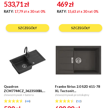
533,71
zł
469
zł
RATY:
17,79 zł
x 30 rat 0%
RATY:
15,63 zł
x 30 rat 0%
SZCZEGÓŁY
SZCZEGÓŁY
Quadron
Franke Sirius 2.0 S2D 611-78
ZCM7744CZ_3623500BL
XL Tectonit...
CLEAR MAX Cz...
zlewozmywak + bateria
zlewozmywak prostokątny
(
44
)
(
52
)