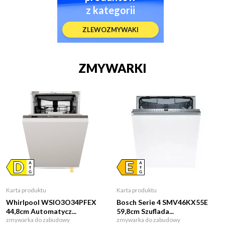
z kategorii
ZLEWOZMYWAKI
ZMYWARKI
Karta produktu
Karta produktu
Whirlpool WSIO3O34PFEX
Bosch Serie 4 SMV46KX55E
44,8cm Automatycz...
59,8cm Szuflada...
zmywarka do zabudowy
zmywarka do zabudowy