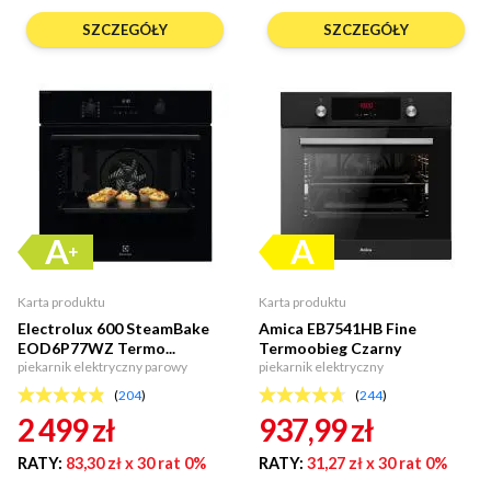
SZCZEGÓŁY
SZCZEGÓŁY
Karta produktu
Karta produktu
Electrolux 600 SteamBake
Amica EB7541HB Fine
EOD6P77WZ Termo...
Termoobieg Czarny
piekarnik elektryczny parowy
piekarnik elektryczny
(
204
)
(
244
)
2 499
zł
937,99
zł
RATY:
83,30 zł
x 30 rat 0%
RATY:
31,27 zł
x 30 rat 0%