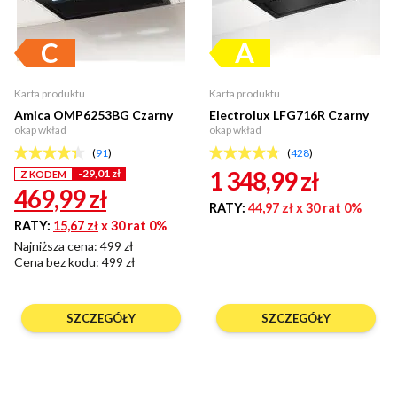
Karta produktu
Karta produktu
Amica OMP6253BG Czarny
Electrolux LFG716R Czarny
okap wkład
okap wkład
(
91
)
(
428
)
1 348,99
zł
-29,01 zł
Z KODEM
469,99
zł
RATY:
44,97 zł
x 30 rat 0%
RATY:
15,67 zł
x 30 rat 0%
Najniższa cena: 499 zł
Cena bez kodu:
499 zł
SZCZEGÓŁY
SZCZEGÓŁY