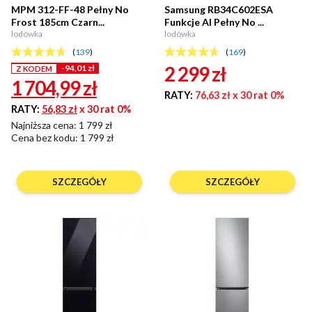
MPM 312-FF-48 Pełny No
Samsung RB34C602ESA
Frost 185cm Czarn...
Funkcje AI Pełny No ...
lodówka
lodówka
(
139
)
(
169
)
2 299
zł
-94,01 zł
Z KODEM
1 704,99
zł
RATY:
76,63 zł
x 30 rat 0%
RATY:
56,83 zł
x 30 rat 0%
Najniższa cena: 1 799 zł
Cena bez kodu:
1 799 zł
SZCZEGÓŁY
SZCZEGÓŁY