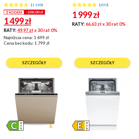
(
1 149
)
(
435
)
1 999
zł
-200,00 zł
Z KODEM
1 499
zł
RATY:
66,63 zł
x 30 rat 0%
RATY:
49,97 zł
x 30 rat 0%
Najniższa cena: 1 699 zł
Cena bez kodu:
1 799 zł
SZCZEGÓŁY
SZCZEGÓŁY