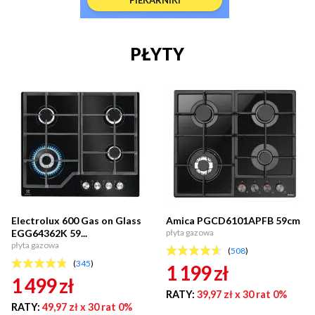
PŁYTY
Electrolux 600 Gas on Glass
Amica PGCD6101APFB 59cm
EGG64362K 59...
płyta gazowa
płyta gazowa
(
508
)
(
345
)
1 199
zł
1 499
zł
RATY:
39,97 zł
x 30 rat 0%
RATY:
49,97 zł
x 30 rat 0%