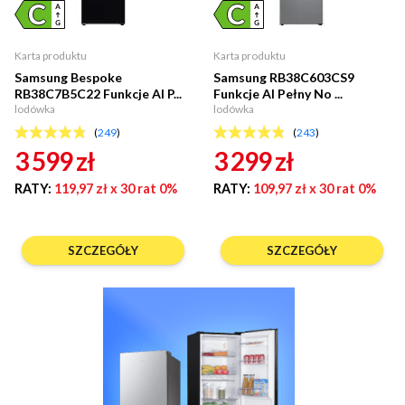
Karta produktu
Karta produktu
Samsung Bespoke
Samsung RB38C603CS9
RB38C7B5C22 Funkcje AI P...
Funkcje AI Pełny No ...
lodówka
lodówka
(
249
)
(
243
)
3 599
zł
3 299
zł
RATY:
119,97 zł
x 30 rat 0%
RATY:
109,97 zł
x 30 rat 0%
SZCZEGÓŁY
SZCZEGÓŁY