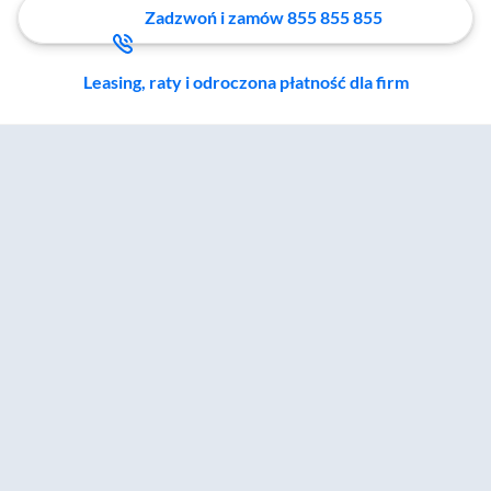
Zadzwoń i zamów 855 855 855
Leasing, raty i odroczona płatność dla firm
Zostałeś przeniesiony do sekcji akcesoriów