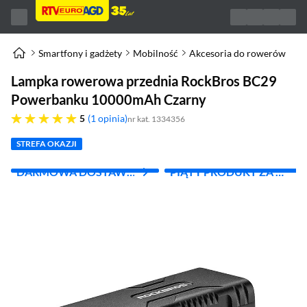
Smartfony i gadżety
Mobilność
Akcesoria do rowerów
Lampka rowerowa przednia RockBros BC29
Powerbanku 10000mAh Czarny
pięć gwiazdek
5
1 opinia
nr kat. 1334356
STREFA OKAZJI
DARMOWA DOSTAWA
PIĄTY PRODUKT ZA 1
Z INPOST
ZŁ!